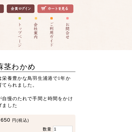
蘇茎わかめ
は栄養豊かな鳥羽生浦港で1年か
育てられました。
が自慢のたれで手間と時間をかけ
げました
650
円(税込)
数量