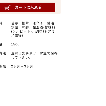
料
若布、椎茸、唐辛子、醤油、
水飴、味醂、醸造酒/甘味料
(ソルビット)、調味料(アミ
ノ酸等)
量
150g
方法
直射日光をさけ、常温で保存
して下さい。
期限
2ヶ月～3ヶ月