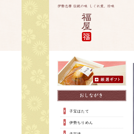
子宝ほたて
伊勢ちりめん
子宝漬