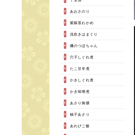
あおさのり
紫蘇茎わかめ
浅炊きはまぐり
磯のつぼちゃん
穴子しぐれ煮
たこ甘辛煮
かきしぐれ煮
かき味噌煮
あさり御膳
柚子あさり
あわびご飯