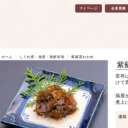
ホーム
しぐれ煮・佃煮・海鮮珍味
紫蘇茎わかめ
紫
若布
けて
福屋
煮上
価格