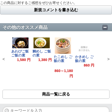
この商品に対するご感想をぜひお寄せください。
新規コメントを書き込む
その他のオススメ商品
あわびご飯
鯛めし ご飯
ご飯の素
の素
たこめし ご
かきめし ご
<
>
1,580 円
1,380 円
飯の素
飯の素
860 円
860～1,180
円
商品一覧に戻る