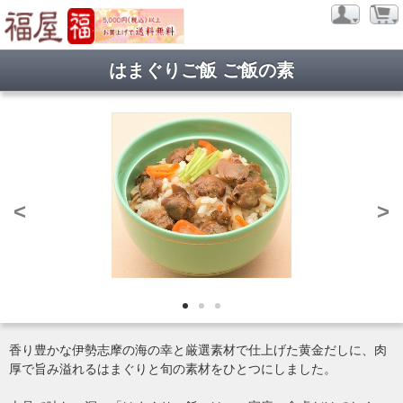
はまぐりご飯 ご飯の素
ようこそ ゲストさん
新規会員登録
当サイトについて
お問い合わせ
特定商取引に関する表記
プライバシーポリシー
<
>
Copyright © 2013- 2026 Hukuya All rights reserved.
香り豊かな伊勢志摩の海の幸と厳選素材で仕上げた黄金だしに、肉
厚で旨み溢れるはまぐりと旬の素材をひとつにしました。