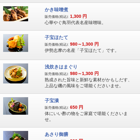
かき味噌煮
1,300
円
販売価格(税込):
心華やぐ鳥羽代表名産味噌味。
子宝ほたて
980～1,300
円
販売価格(税込):
伊勢志摩の名産「子宝ほたて」です。
浅炊きはまぐり
980～1,300
円
販売価格(税込):
熟成された旨味と新鮮な素材がかもしだす、
上品な磯の風味をご堪能くださいませ。
子宝漬
650
円
販売価格(税込):
体にいい酢の物をご家庭で堪能くださいま
せ。
あさり御膳