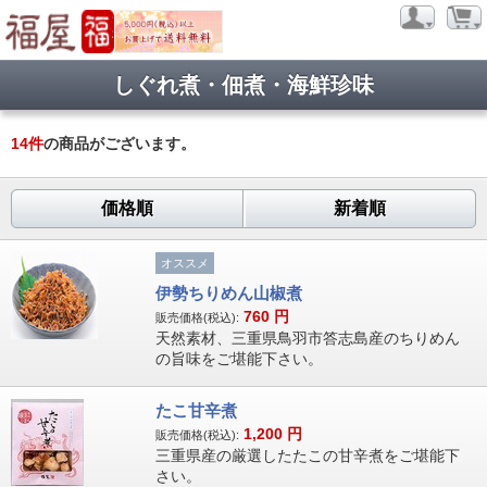
しぐれ煮・佃煮・海鮮珍味
14
件
の商品がございます。
価格順
新着順
オススメ
伊勢ちりめん山椒煮
760
円
販売価格(税込):
天然素材、三重県鳥羽市答志島産のちりめん
の旨味をご堪能下さい。
たこ甘辛煮
1,200
円
販売価格(税込):
三重県産の厳選したたこの甘辛煮をご堪能下
さい。