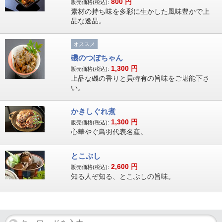
800
円
販売価格(税込):
素材の持ち味を多彩に生かした風味豊かで上
品な逸品。
オススメ
磯のつぼちゃん
1,300
円
販売価格(税込):
上品な磯の香りと貝特有の旨味をご堪能下さ
い。
かきしぐれ煮
1,300
円
販売価格(税込):
心華やぐ鳥羽代表名産。
とこぶし
2,600
円
販売価格(税込):
知る人ぞ知る、とこぶしの旨味。